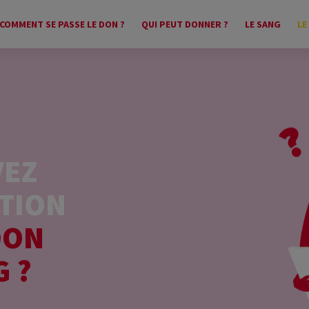
COMMENT SE PASSE LE DON ?
QUI PEUT DONNER ?
LE SANG
LE
VEZ
TION
DON
G ?