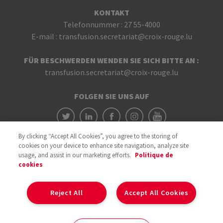
Blutspendezentrums an täglich wechselnden
KONTAKT
Sammelstellen an verschiedenen Orten im Land vor
Telefonnummer :
27 55-4000
Ort.
E-mail :
transfusion.secretariat@croix-rouge.lu
FÜR BESCHWERDEN WENDEN SIE SICH BITTE AN :
transfusion.secretariat@croix-rouge.lu
FOLGEN SIE UNS AUF
By clicking “Accept All Cookies”, you agree to the storing of
cookies on your device to enhance site navigation, analyze site
usage, and assist in our marketing efforts.
Politique de
cookies
Mit der Unterstützung von
Reject All
Accept All Cookies