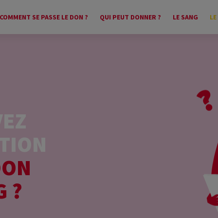
COMMENT SE PASSE LE DON ?
QUI PEUT DONNER ?
LE SANG
LE
VEZ
TION
DON
G ?