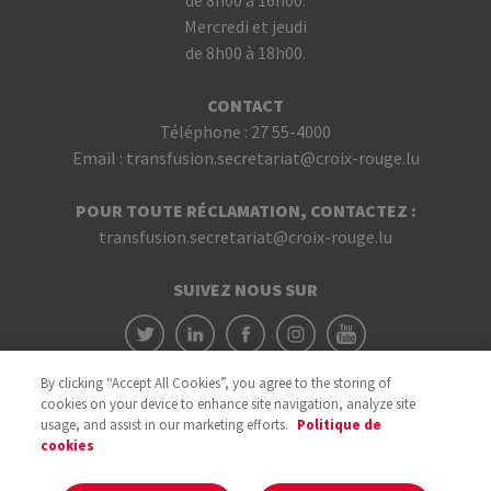
de 8h00 à 16h00.
Mercredi et jeudi
de 8h00 à 18h00.
CONTACT
Téléphone :
27 55-4000
Email :
transfusion.secretariat@croix-rouge.lu
POUR TOUTE RÉCLAMATION, CONTACTEZ :
transfusion.secretariat@croix-rouge.lu
SUIVEZ NOUS SUR
By clicking “Accept All Cookies”, you agree to the storing of
cookies on your device to enhance site navigation, analyze site
usage, and assist in our marketing efforts.
Politique de
cookies
Avec le soutien du