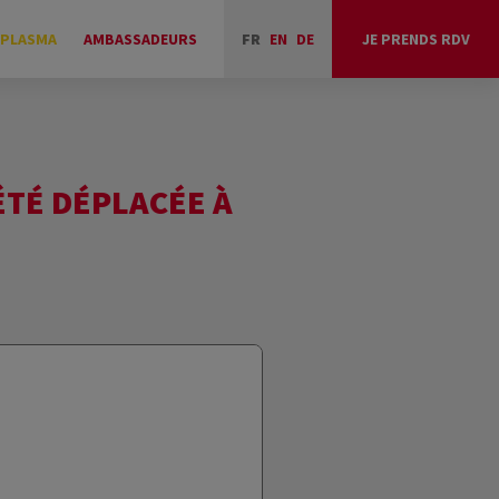
 PLASMA
AMBASSADEURS
FR
EN
DE
JE PRENDS RDV
 ÉTÉ DÉPLACÉE À