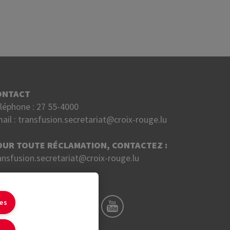
ONTACT
léphone :
27 55-4000
ail :
transfusion.secretariat@croix-rouge.lu
OUR TOUTE RÉCLAMATION, CONTACTEZ :
ansfusion.secretariat@croix-rouge.lu
UIVEZ NOUS SUR
ies