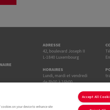
ADRESSE
C
42, boulevard Joseph II
Té
L-1840 Luxembourg
Em
NAIRE
HORAIRES
P
Lundi, mardi et vendredi
tr
de 8h00 à 16h00.
Mercredi et jeudi
S
de 8h00 à 18h00.
Accept All Cook
of cookies on your device to enhance site