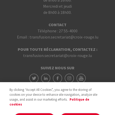
de 8h00 à 16h00.
Mercredi et jeudi
de 8h00 à 18h00.
CONTACT
Téléphone :
27 55-4000
Email :
transfusion.secretariat@croix-rouge.lu
POUR TOUTE RÉCLAMATION, CONTACTEZ :
transfusion.secretariat@croix-rouge.lu
SUIVEZ NOUS SUR
By clicking “Accept All Cookies”, you agree to the storing of
cookies on your device to enhance site navigation, analyze site
usage, and assist in our marketing efforts.
Politique de
cookies
Avec le soutien du