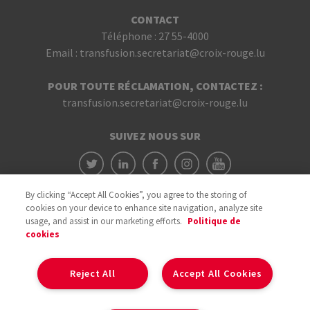
CONTACT
Téléphone :
27 55-4000
Email :
transfusion.secretariat@croix-rouge.lu
POUR TOUTE RÉCLAMATION, CONTACTEZ :
transfusion.secretariat@croix-rouge.lu
SUIVEZ NOUS SUR
By clicking “Accept All Cookies”, you agree to the storing of
cookies on your device to enhance site navigation, analyze site
usage, and assist in our marketing efforts.
Politique de
cookies
Avec le soutien du
Reject All
Accept All Cookies