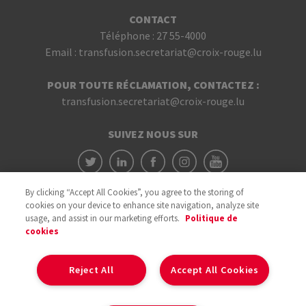
CONTACT
Téléphone :
27 55-4000
Email :
transfusion.secretariat@croix-rouge.lu
POUR TOUTE RÉCLAMATION, CONTACTEZ :
transfusion.secretariat@croix-rouge.lu
SUIVEZ NOUS SUR
By clicking “Accept All Cookies”, you agree to the storing of
cookies on your device to enhance site navigation, analyze site
usage, and assist in our marketing efforts.
Politique de
cookies
Avec le soutien du
Reject All
Accept All Cookies