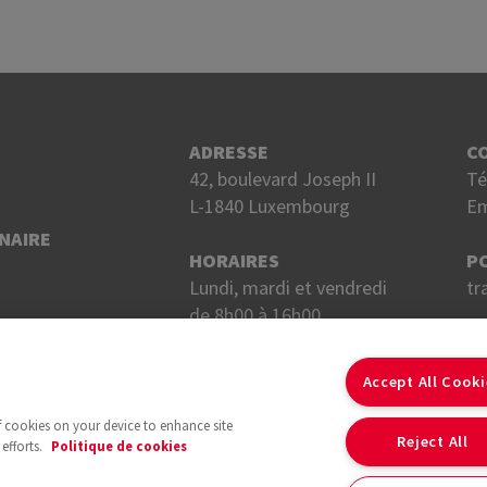
ADRESSE
C
42, boulevard Joseph II
Té
L-1840 Luxembourg
Em
NAIRE
HORAIRES
P
Lundi, mardi et vendredi
tr
de 8h00 à 16h00.
Mercredi et jeudi
S
de 8h00 à 18h00.
Accept All Cook
of cookies on your device to enhance site
Reject All
efforts.
Politique de cookies