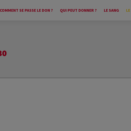
COMMENT SE PASSE LE DON ?
QUI PEUT DONNER ?
LE SANG
LE
30