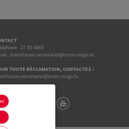
ONTACT
léphone :
27 55-4000
ail :
transfusion.secretariat@croix-rouge.lu
OUR TOUTE RÉCLAMATION, CONTACTEZ :
ansfusion.secretariat@croix-rouge.lu
UIVEZ NOUS SUR
ies