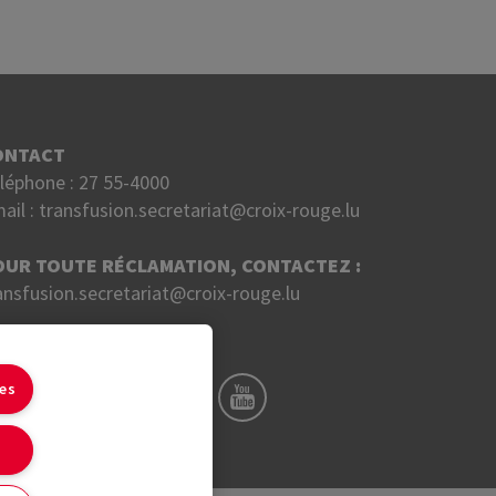
ONTACT
léphone :
27 55-4000
ail :
transfusion.secretariat@croix-rouge.lu
OUR TOUTE RÉCLAMATION, CONTACTEZ :
ansfusion.secretariat@croix-rouge.lu
UIVEZ NOUS SUR
ies