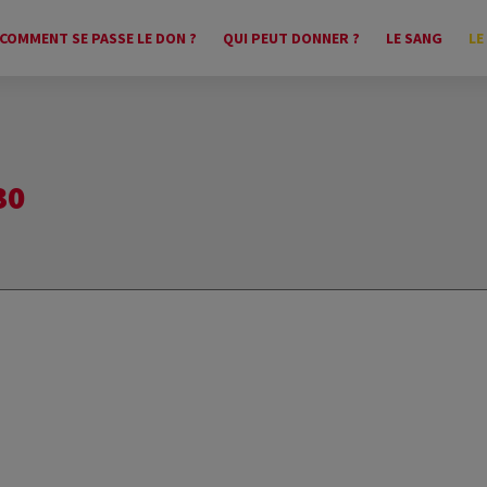
COMMENT SE PASSE LE DON ?
QUI PEUT DONNER ?
LE SANG
LE
30