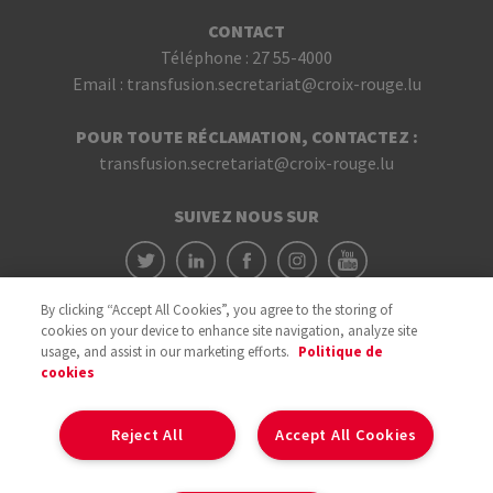
CONTACT
Téléphone :
27 55-4000
Email :
transfusion.secretariat@croix-rouge.lu
POUR TOUTE RÉCLAMATION, CONTACTEZ :
transfusion.secretariat@croix-rouge.lu
SUIVEZ NOUS SUR
By clicking “Accept All Cookies”, you agree to the storing of
cookies on your device to enhance site navigation, analyze site
usage, and assist in our marketing efforts.
Politique de
cookies
Avec le soutien du
Reject All
Accept All Cookies