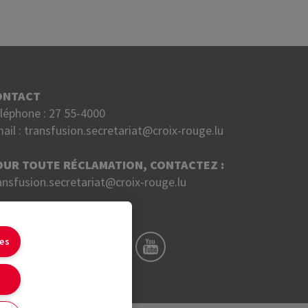
ONTACT
léphone :
27 55-4000
ail :
transfusion.secretariat@croix-rouge.lu
OUR TOUTE RÉCLAMATION, CONTACTEZ :
ansfusion.secretariat@croix-rouge.lu
UIVEZ NOUS SUR
ies