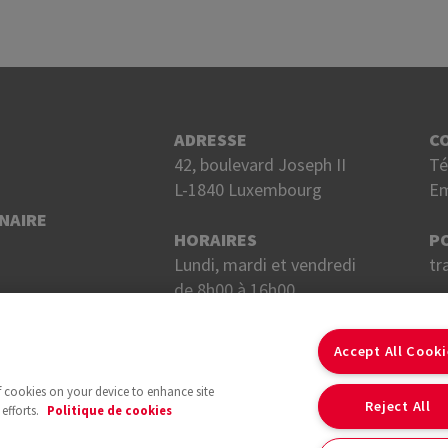
ADRESSE
C
42, boulevard Joseph II
Té
L-1840 Luxembourg
Em
NAIRE
HORAIRES
P
Lundi, mardi et vendredi
tr
de 8h00 à 16h00.
Mercredi et jeudi
S
de 8h00 à 18h00.
Accept All Cook
of cookies on your device to enhance site
Reject All
efforts.
Politique de cookies