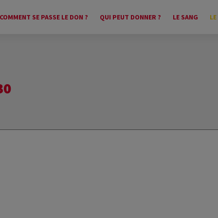
COMMENT SE PASSE LE DON ?
QUI PEUT DONNER ?
LE SANG
LE
30