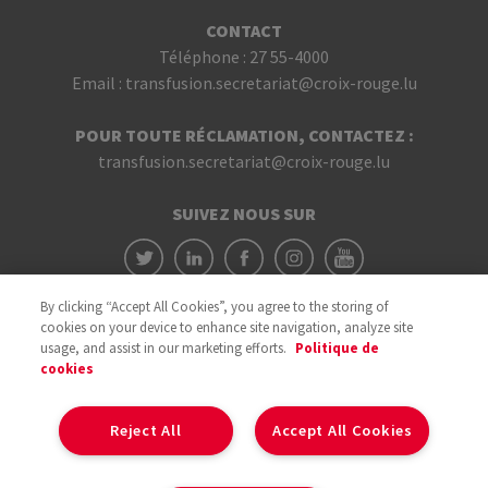
CONTACT
Téléphone :
27 55-4000
Email :
transfusion.secretariat@croix-rouge.lu
POUR TOUTE RÉCLAMATION, CONTACTEZ :
transfusion.secretariat@croix-rouge.lu
SUIVEZ NOUS SUR
By clicking “Accept All Cookies”, you agree to the storing of
cookies on your device to enhance site navigation, analyze site
usage, and assist in our marketing efforts.
Politique de
cookies
Avec le soutien du
Reject All
Accept All Cookies