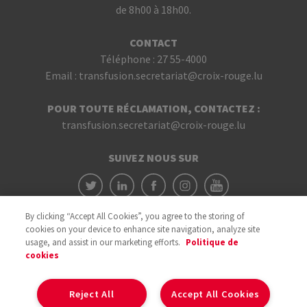
de 8h00 à 18h00.
CONTACT
Téléphone :
27 55-4000
Email :
transfusion.secretariat@croix-rouge.lu
POUR TOUTE RÉCLAMATION, CONTACTEZ :
transfusion.secretariat@croix-rouge.lu
SUIVEZ NOUS SUR
By clicking “Accept All Cookies”, you agree to the storing of
cookies on your device to enhance site navigation, analyze site
usage, and assist in our marketing efforts.
Politique de
cookies
Avec le soutien du
Reject All
Accept All Cookies