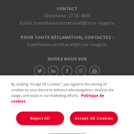
CONTACT
Téléphone :
27 55-4000
Email :
transfusion.secretariat@croix-rouge.lu
POUR TOUTE RÉCLAMATION, CONTACTEZ :
transfusion.secretariat@croix-rouge.lu
SUIVEZ NOUS SUR
By clicking “Accept All Cookies”, you agree to the storing of
cookies on your device to enhance site navigation, analyze site
usage, and assist in our marketing efforts.
Politique de
cookies
Avec le soutien du
Reject All
Accept All Cookies