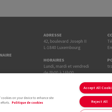
ADRESSE
C
42, boulevard Joseph II
Té
L-1840 Luxembourg
Em
NAIRE
HORAIRES
P
Lundi, mardi et vendredi
tr
de 8h00 à 16h00.
Mercredi et jeudi
S
de 8h00 à 18h00.
Accept All Cook
of cookies on your device to enhance site
Reject All
efforts.
Politique de cookies