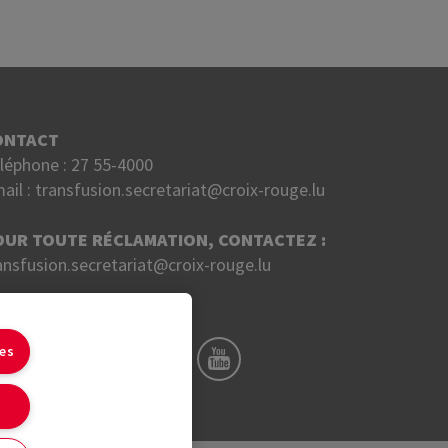
ONTACT
léphone :
27 55-4000
ail :
transfusion.secretariat@croix-rouge.lu
OUR TOUTE RÉCLAMATION, CONTACTEZ :
ansfusion.secretariat@croix-rouge.lu
UIVEZ NOUS SUR
ies