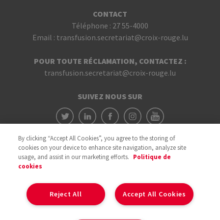
CONTACT
Téléphone :
27 55-4000
Email :
transfusion.secretariat@croix-rouge.lu
POUR TOUTE RÉCLAMATION, CONTACTEZ :
transfusion.secretariat@croix-rouge.lu
SUIVEZ NOUS SUR
By clicking “Accept All Cookies”, you agree to the storing of
cookies on your device to enhance site navigation, analyze site
usage, and assist in our marketing efforts.
Politique de
cookies
Avec le soutien du
Reject All
Accept All Cookies