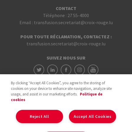
CONTACT
Téléphone :
27 55-4000
Email :
transfusion.secretariat@croix-rouge.lu
POUR TOUTE RÉCLAMATION, CONTACTEZ :
transfusion.secretariat@croix-rouge.lu
SUIVEZ NOUS SUR
By clicking “Accept All Cookies”, you agree to the storing of
cookies on your device to enhance site navigation, analyze site
usage, and assist in our marketing efforts.
Politique de
cookies
Avec le soutien du
Reject All
Accept All Cookies