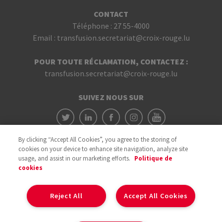
CONTACT
Téléphone :
27 55-4000
Email :
transfusion.secretariat@croix-rouge.lu
POUR TOUTE RÉCLAMATION, CONTACTEZ :
transfusion.secretariat@croix-rouge.lu
SUIVEZ NOUS SUR
By clicking “Accept All Cookies”, you agree to the storing of
cookies on your device to enhance site navigation, analyze site
usage, and assist in our marketing efforts.
Politique de
cookies
Avec le soutien du
Reject All
Accept All Cookies