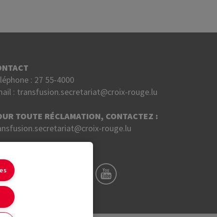
ONTACT
léphone :
27 55-4000
ail :
transfusion.secretariat@croix-rouge.lu
OUR TOUTE RÉCLAMATION, CONTACTEZ :
ansfusion.secretariat@croix-rouge.lu
UIVEZ NOUS SUR
ies