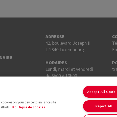
ADRESSE
C
42, boulevard Joseph II
Té
L-1840 Luxembourg
Em
NAIRE
HORAIRES
P
Lundi, mardi et vendredi
tr
de 8h00 à 16h00.
Mercredi et jeudi
S
de 8h00 à 18h00.
Accept All Cook
of cookies on your device to enhance site
Reject All
efforts.
Politique de cookies