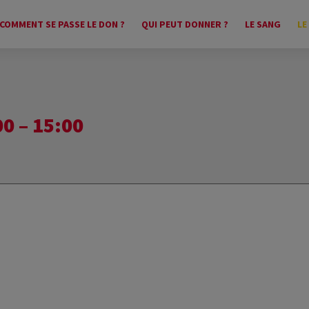
COMMENT SE PASSE LE DON ?
QUI PEUT DONNER ?
LE SANG
LE
0 – 15:00