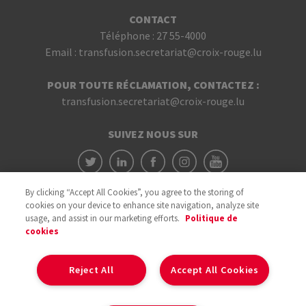
CONTACT
Téléphone :
27 55-4000
Email :
transfusion.secretariat@croix-rouge.lu
POUR TOUTE RÉCLAMATION, CONTACTEZ :
transfusion.secretariat@croix-rouge.lu
SUIVEZ NOUS SUR
By clicking “Accept All Cookies”, you agree to the storing of
cookies on your device to enhance site navigation, analyze site
usage, and assist in our marketing efforts.
Politique de
cookies
Avec le soutien du
Reject All
Accept All Cookies