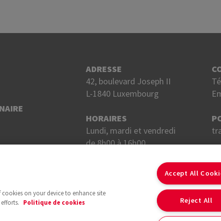
ADRESSE
C
42, boulevard Joseph II
Té
L-1840 Luxembourg
Em
NAIRE
HORAIRES
P
Lundi, mardi et vendredi
tr
de 8h00 à 16h00.
Mercredi et jeudi
S
de 8h00 à 18h00.
Accept All Cook
of cookies on your device to enhance site
Reject All
efforts.
Politique de cookies