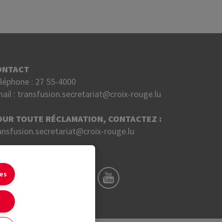
ONTACT
léphone :
27 55-4000
ail :
transfusion.secretariat@croix-rouge.lu
OUR TOUTE RÉCLAMATION, CONTACTEZ :
ansfusion.secretariat@croix-rouge.lu
UIVEZ NOUS SUR
ies