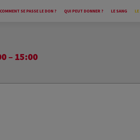
COMMENT SE PASSE LE DON ?
QUI PEUT DONNER ?
LE SANG
LE
0 – 15:00