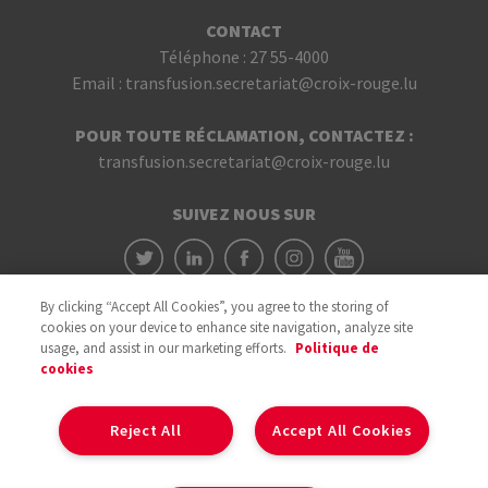
CONTACT
Téléphone :
27 55-4000
Email :
transfusion.secretariat@croix-rouge.lu
POUR TOUTE RÉCLAMATION, CONTACTEZ :
transfusion.secretariat@croix-rouge.lu
SUIVEZ NOUS SUR
By clicking “Accept All Cookies”, you agree to the storing of
cookies on your device to enhance site navigation, analyze site
usage, and assist in our marketing efforts.
Politique de
cookies
Avec le soutien du
Reject All
Accept All Cookies