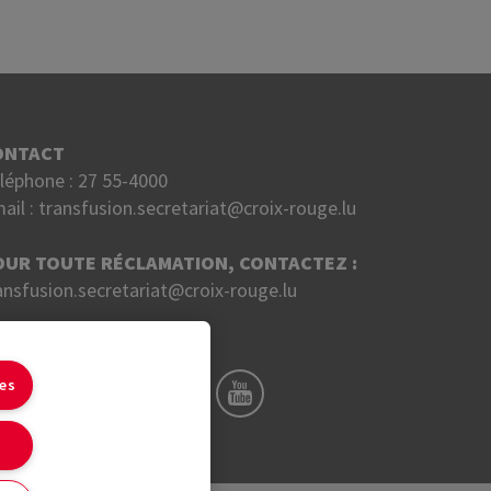
ONTACT
léphone :
27 55-4000
ail :
transfusion.secretariat@croix-rouge.lu
OUR TOUTE RÉCLAMATION, CONTACTEZ :
ansfusion.secretariat@croix-rouge.lu
UIVEZ NOUS SUR
ies