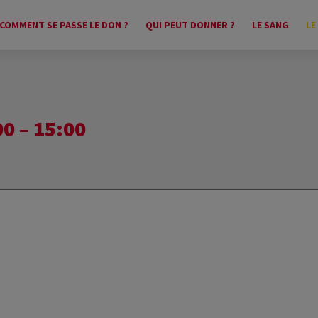
COMMENT SE PASSE LE DON ?
QUI PEUT DONNER ?
LE SANG
LE
0 – 15:00