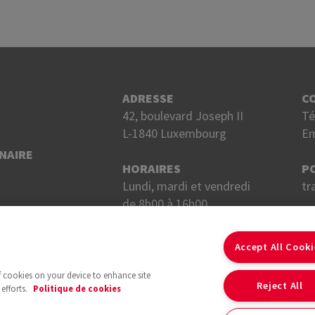
ADRESSE
C
42, boulevard Joseph II
Té
L-1840 Luxembourg
Em
NAIRE
HORAIRES
P
Lundi, mardi et vendredi
tr
de 8h00 à 16h00.
Mercredi et jeudi
S
de 8h00 à 18h00.
Accept All Cook
of cookies on your device to enhance site
Reject All
efforts.
Politique de cookies