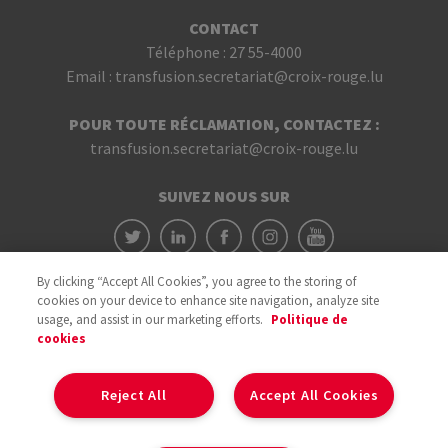
CONTACT
Téléphone :
27 55-4000
Email :
transfusion.secretariat@croix-rouge.lu
POUR TOUTE RÉCLAMATION, CONTACTEZ :
transfusion.secretariat@croix-rouge.lu
SUIVEZ NOUS SUR
By clicking “Accept All Cookies”, you agree to the storing of
cookies on your device to enhance site navigation, analyze site
usage, and assist in our marketing efforts.
Politique de
cookies
Avec le soutien du
Reject All
Accept All Cookies