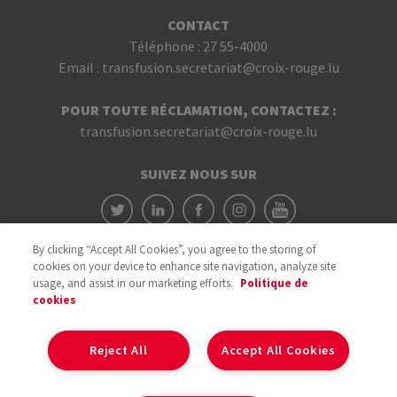
CONTACT
Téléphone :
27 55-4000
Email :
transfusion.secretariat@croix-rouge.lu
POUR TOUTE RÉCLAMATION, CONTACTEZ :
transfusion.secretariat@croix-rouge.lu
SUIVEZ NOUS SUR
By clicking “Accept All Cookies”, you agree to the storing of
cookies on your device to enhance site navigation, analyze site
usage, and assist in our marketing efforts.
Politique de
cookies
Avec le soutien du
Reject All
Accept All Cookies