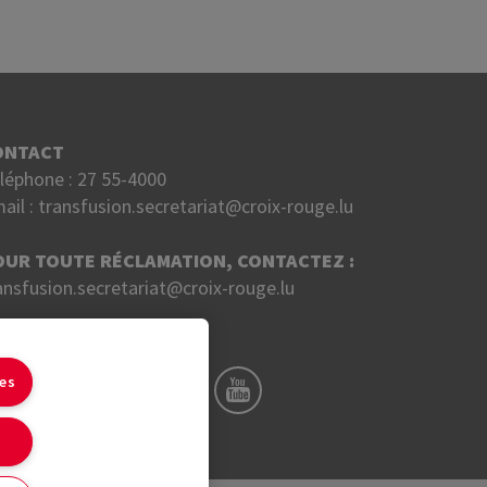
ONTACT
léphone :
27 55-4000
ail :
transfusion.secretariat@croix-rouge.lu
OUR TOUTE RÉCLAMATION, CONTACTEZ :
ansfusion.secretariat@croix-rouge.lu
UIVEZ NOUS SUR
ies