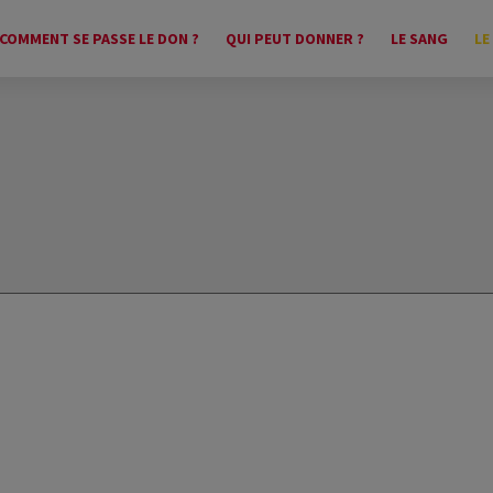
COMMENT SE PASSE LE DON ?
QUI PEUT DONNER ?
LE SANG
LE