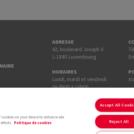
ADRESSE
C
42, boulevard Joseph II
Té
L-1840 Luxembourg
Em
NAIRE
HORAIRES
P
Lundi, mardi et vendredi
tr
de 8h00 à 16h00.
Mercredi et jeudi
S
de 8h00 à 18h00.
Accept All Cook
of cookies on your device to enhance site
Reject All
efforts.
Politique de cookies