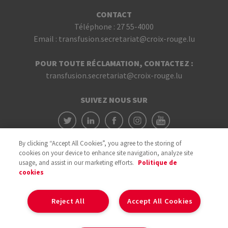
CONTACT
Téléphone :
27 55-4000
Email :
transfusion.secretariat@croix-rouge.lu
POUR TOUTE RÉCLAMATION, CONTACTEZ :
transfusion.secretariat@croix-rouge.lu
SUIVEZ NOUS SUR
By clicking “Accept All Cookies”, you agree to the storing of
cookies on your device to enhance site navigation, analyze site
usage, and assist in our marketing efforts.
Politique de
cookies
Avec le soutien du
Reject All
Accept All Cookies