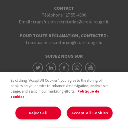
CONTACT
Téléphone :
27 55-4000
Email :
transfusion.secretariat@croix-rouge.lu
POUR TOUTE RÉCLAMATION, CONTACTEZ :
transfusion.secretariat@croix-rouge.lu
SUIVEZ NOUS SUR
By clicking “Accept All Cookies”, you agree to the storing of
cookies on your device to enhance site navigation, analyze site
usage, and assist in our marketing efforts.
Politique de
cookies
Avec le soutien du
Reject All
Accept All Cookies