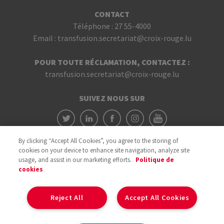
CONTACT
Téléphone :
27 55-4000
Email :
transfusion.secretariat@croix-rouge.lu
POUR TOUTE RÉCLAMATION, CONTACTEZ :
transfusion.secretariat@croix-rouge.lu
SUIVEZ NOUS SUR
By clicking “Accept All Cookies”, you agree to the storing of
cookies on your device to enhance site navigation, analyze site
usage, and assist in our marketing efforts.
Politique de
cookies
Avec le soutien du
Reject All
Accept All Cookies