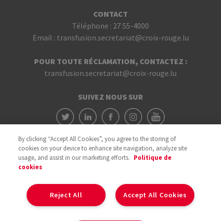
CONTACT
Téléphone :
27 55-4000
Email :
transfusion.secretariat@croix-rouge.lu
POUR TOUTE RÉCLAMATION, CONTACTEZ :
transfusion.secretariat@croix-rouge.lu
SUIVEZ NOUS SUR
By clicking “Accept All Cookies”, you agree to the storing of
cookies on your device to enhance site navigation, analyze site
usage, and assist in our marketing efforts.
Politique de
cookies
Avec le soutien du
Reject All
Accept All Cookies