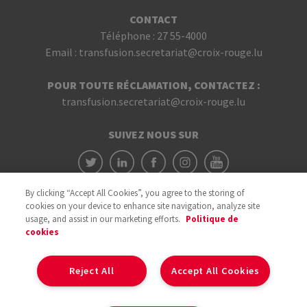
CONTACT
Téléphone :
27 55-4000
Email :
transfusion.secretariat@croix-rouge.lu
POUR TOUTE RÉCLAMATION, CONTACTEZ :
transfusion.secretariat@croix-rouge.lu
SUIVEZ NOUS SUR
By clicking “Accept All Cookies”, you agree to the storing of
cookies on your device to enhance site navigation, analyze site
usage, and assist in our marketing efforts.
Politique de
cookies
Avec le soutien du
Reject All
Accept All Cookies