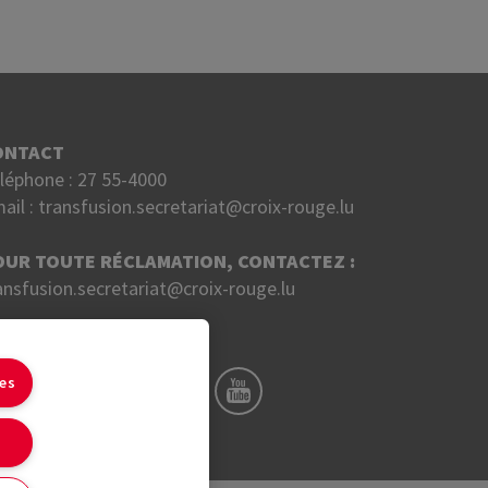
ONTACT
léphone :
27 55-4000
ail :
transfusion.secretariat@croix-rouge.lu
OUR TOUTE RÉCLAMATION, CONTACTEZ :
ansfusion.secretariat@croix-rouge.lu
UIVEZ NOUS SUR
ies