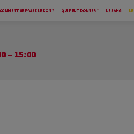
COMMENT SE PASSE LE DON ?
QUI PEUT DONNER ?
LE SANG
LE
0 – 15:00