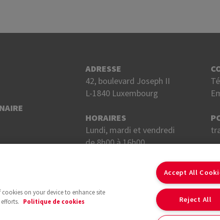
ADRESSE
C
42, boulevard Joseph II
Té
L-1840 Luxembourg
Em
NAIRE
HORAIRES
P
Lundi, mardi et vendredi
tr
de 8h00 à 16h00.
Mercredi et jeudi
S
de 8h00 à 18h00.
Accept All Cook
of cookies on your device to enhance site
Reject All
efforts.
Politique de cookies