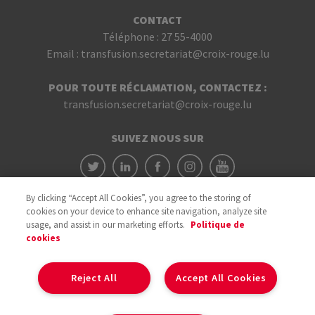
CONTACT
Téléphone :
27 55-4000
Email :
transfusion.secretariat@croix-rouge.lu
POUR TOUTE RÉCLAMATION, CONTACTEZ :
transfusion.secretariat@croix-rouge.lu
SUIVEZ NOUS SUR
By clicking “Accept All Cookies”, you agree to the storing of
cookies on your device to enhance site navigation, analyze site
usage, and assist in our marketing efforts.
Politique de
cookies
Avec le soutien du
Reject All
Accept All Cookies