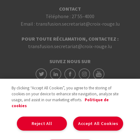
CONTACT
Téléphone :
27 55-4000
Email :
transfusion.secretariat@croix-rouge.lu
POUR TOUTE RÉCLAMATION, CONTACTEZ :
transfusion.secretariat@croix-rouge.lu
SUIVEZ NOUS SUR
By clicking “Accept All Cookies”, you agree to the storing of
cookies on your device to enhance site navigation, analyze site
usage, and assist in our marketing efforts.
Politique de
cookies
Avec le soutien du
Reject All
Accept All Cookies