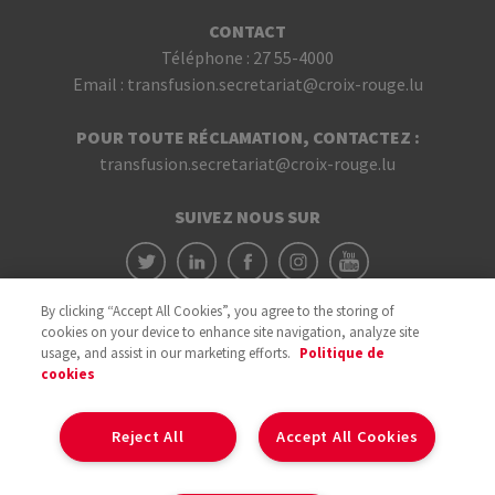
CONTACT
Téléphone :
27 55-4000
Email :
transfusion.secretariat@croix-rouge.lu
POUR TOUTE RÉCLAMATION, CONTACTEZ :
transfusion.secretariat@croix-rouge.lu
SUIVEZ NOUS SUR
By clicking “Accept All Cookies”, you agree to the storing of
cookies on your device to enhance site navigation, analyze site
usage, and assist in our marketing efforts.
Politique de
cookies
Avec le soutien du
Reject All
Accept All Cookies