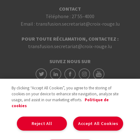
CONTACT
Téléphone :
27 55-4000
Email :
transfusion.secretariat@croix-rouge.lu
POUR TOUTE RÉCLAMATION, CONTACTEZ :
transfusion.secretariat@croix-rouge.lu
SUIVEZ NOUS SUR
By clicking “Accept All Cookies”, you agree to the storing of
cookies on your device to enhance site navigation, analyze site
usage, and assist in our marketing efforts.
Politique de
cookies
Avec le soutien du
Reject All
Accept All Cookies