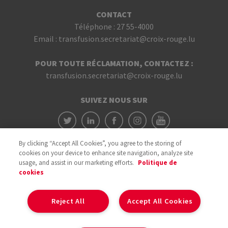
CONTACT
Téléphone :
27 55-4000
Email :
transfusion.secretariat@croix-rouge.lu
POUR TOUTE RÉCLAMATION, CONTACTEZ :
transfusion.secretariat@croix-rouge.lu
SUIVEZ NOUS SUR
By clicking “Accept All Cookies”, you agree to the storing of
cookies on your device to enhance site navigation, analyze site
usage, and assist in our marketing efforts.
Politique de
cookies
Avec le soutien du
Reject All
Accept All Cookies