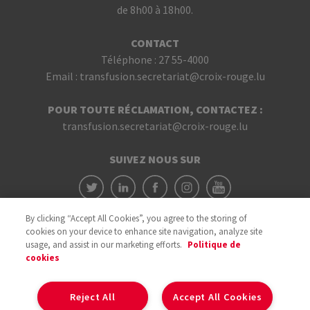
de 8h00 à 18h00.
CONTACT
Téléphone :
27 55-4000
Email :
transfusion.secretariat@croix-rouge.lu
POUR TOUTE RÉCLAMATION, CONTACTEZ :
transfusion.secretariat@croix-rouge.lu
SUIVEZ NOUS SUR
By clicking “Accept All Cookies”, you agree to the storing of
cookies on your device to enhance site navigation, analyze site
usage, and assist in our marketing efforts.
Politique de
cookies
Avec le soutien du
Reject All
Accept All Cookies