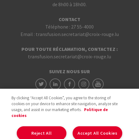
de 8h00 à 18h00.
CONTACT
Téléphone :
27 55-4000
Email :
transfusion.secretariat@croix-rouge.lu
POUR TOUTE RÉCLAMATION, CONTACTEZ :
transfusion.secretariat@croix-rouge.lu
SUIVEZ NOUS SUR
By clicking “Accept All Cookies”, you agree to the storing of
cookies on your device to enhance site navigation, analyze site
usage, and assist in our marketing efforts.
Politique de
cookies
Avec le soutien du
Reject All
Accept All Cookies