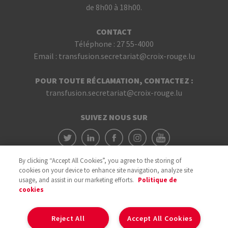
de 8h00 à 18h00.
CONTACT
Téléphone :
27 55-4000
Email :
transfusion.secretariat@croix-rouge.lu
POUR TOUTE RÉCLAMATION, CONTACTEZ :
transfusion.secretariat@croix-rouge.lu
SUIVEZ NOUS SUR
By clicking “Accept All Cookies”, you agree to the storing of
cookies on your device to enhance site navigation, analyze site
usage, and assist in our marketing efforts.
Politique de
cookies
Avec le soutien du
Reject All
Accept All Cookies