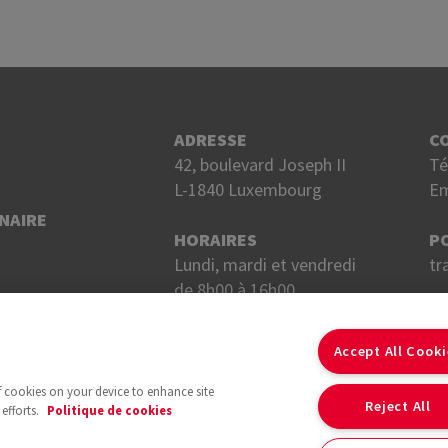
ADRESSE
C
42, boulevard Joseph II
Té
L-1840 Luxembourg
Em
NAIRE
HORAIRES
P
Lundi, mardi et vendredi
tr
de 8h00 à 16h00.
Mercredi et jeudi
S
de 8h00 à 18h00.
Accept All Cook
of cookies on your device to enhance site
Reject All
efforts.
Politique de cookies