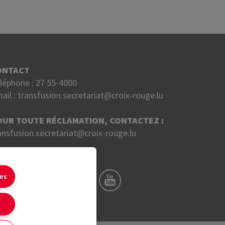
ONTACT
léphone :
27 55-4000
ail :
transfusion.secretariat@croix-rouge.lu
OUR TOUTE RÉCLAMATION, CONTACTEZ :
ansfusion.secretariat@croix-rouge.lu
UIVEZ NOUS SUR
ies