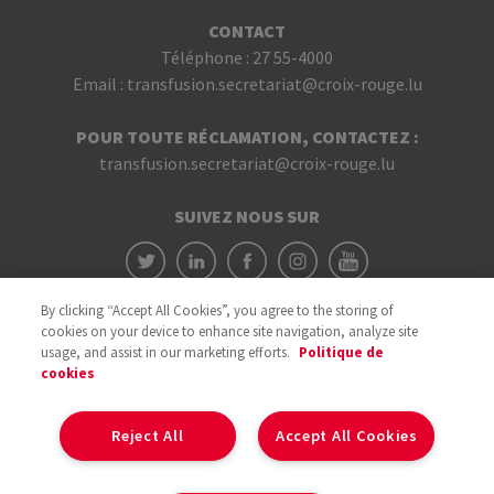
CONTACT
Téléphone :
27 55-4000
Email :
transfusion.secretariat@croix-rouge.lu
POUR TOUTE RÉCLAMATION, CONTACTEZ :
transfusion.secretariat@croix-rouge.lu
SUIVEZ NOUS SUR
By clicking “Accept All Cookies”, you agree to the storing of
cookies on your device to enhance site navigation, analyze site
usage, and assist in our marketing efforts.
Politique de
cookies
Avec le soutien du
Reject All
Accept All Cookies