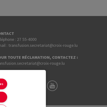
ONTACT
léphone :
27 55-4000
ail :
transfusion.secretariat@croix-rouge.lu
OUR TOUTE RÉCLAMATION, CONTACTEZ :
ansfusion.secretariat@croix-rouge.lu
UIVEZ NOUS SUR
ies