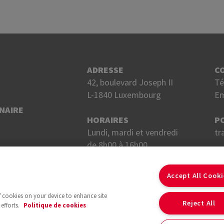
ADRESSE
C
42, boulevard Joseph II
Té
L-1840 Luxembourg
Em
NAIRE
HORAIRES
P
Lundi, mardi et vendredi
tr
de 8h00 à 16h00.
Mercredi et jeudi
S
de 8h00 à 18h00.
Accept All Cook
of cookies on your device to enhance site
Reject All
efforts.
Politique de cookies