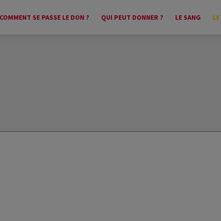
COMMENT SE PASSE LE DON ?
QUI PEUT DONNER ?
LE SANG
LE