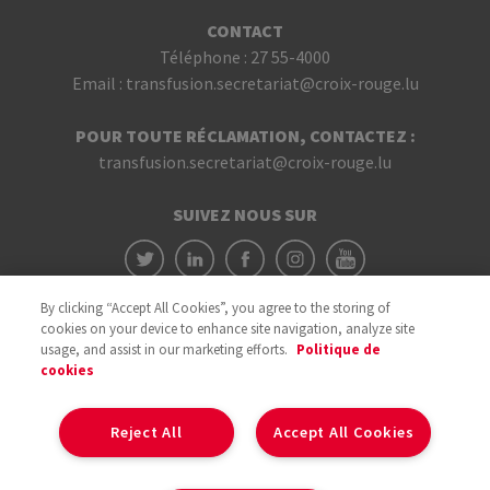
CONTACT
Téléphone :
27 55-4000
Email :
transfusion.secretariat@croix-rouge.lu
POUR TOUTE RÉCLAMATION, CONTACTEZ :
transfusion.secretariat@croix-rouge.lu
SUIVEZ NOUS SUR
By clicking “Accept All Cookies”, you agree to the storing of
cookies on your device to enhance site navigation, analyze site
usage, and assist in our marketing efforts.
Politique de
cookies
Avec le soutien du
Reject All
Accept All Cookies