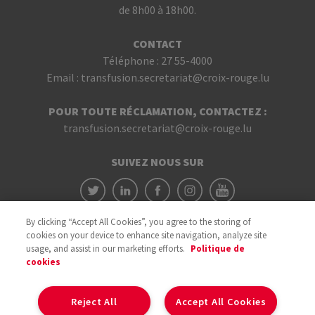
de 8h00 à 18h00.
CONTACT
Téléphone :
27 55-4000
Email :
transfusion.secretariat@croix-rouge.lu
POUR TOUTE RÉCLAMATION, CONTACTEZ :
transfusion.secretariat@croix-rouge.lu
SUIVEZ NOUS SUR
By clicking “Accept All Cookies”, you agree to the storing of
cookies on your device to enhance site navigation, analyze site
usage, and assist in our marketing efforts.
Politique de
cookies
Avec le soutien du
Reject All
Accept All Cookies