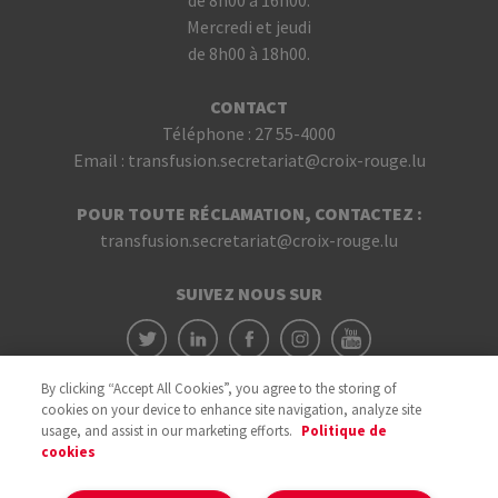
de 8h00 à 16h00.
Mercredi et jeudi
de 8h00 à 18h00.
CONTACT
Téléphone :
27 55-4000
Email :
transfusion.secretariat@croix-rouge.lu
POUR TOUTE RÉCLAMATION, CONTACTEZ :
transfusion.secretariat@croix-rouge.lu
SUIVEZ NOUS SUR
By clicking “Accept All Cookies”, you agree to the storing of
cookies on your device to enhance site navigation, analyze site
usage, and assist in our marketing efforts.
Politique de
cookies
Avec le soutien du