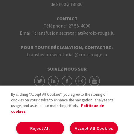
de 8h00 à 18h00.
CONTACT
Téléphone :
27 55-4000
Email :
transfusion.secretariat@croix-rouge.lu
POUR TOUTE RÉCLAMATION, CONTACTEZ :
transfusion.secretariat@croix-rouge.lu
SUIVEZ NOUS SUR
By clicking “Accept All Cookies”, you agree to the storing of
cookies on your device to enhance site navigation, analyze site
usage, and assist in our marketing efforts.
Politique de
cookies
Avec le soutien du
Reject All
Accept All Cookies