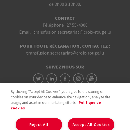
de 8h00 à 18h00.
CONTACT
Téléphone :
27 55-4000
Email :
transfusion.secretariat@croix-rouge.lu
POUR TOUTE RÉCLAMATION, CONTACTEZ :
transfusion.secretariat@croix-rouge.lu
SUIVEZ NOUS SUR
By clicking “Accept All Cookies”, you agree to the storing of
cookies on your device to enhance site navigation, analyze site
usage, and assist in our marketing efforts.
Politique de
cookies
Avec le soutien du
Reject All
Accept All Cookies