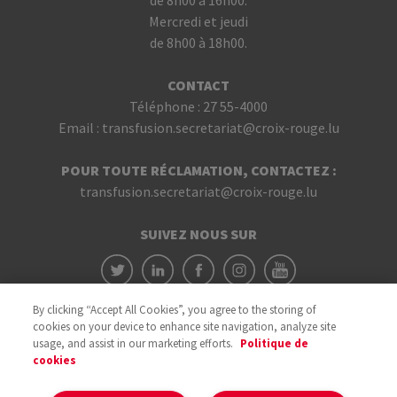
de 8h00 à 16h00.
Mercredi et jeudi
de 8h00 à 18h00.
CONTACT
Téléphone :
27 55-4000
Email :
transfusion.secretariat@croix-rouge.lu
POUR TOUTE RÉCLAMATION, CONTACTEZ :
transfusion.secretariat@croix-rouge.lu
SUIVEZ NOUS SUR
By clicking “Accept All Cookies”, you agree to the storing of
cookies on your device to enhance site navigation, analyze site
usage, and assist in our marketing efforts.
Politique de
cookies
Avec le soutien du